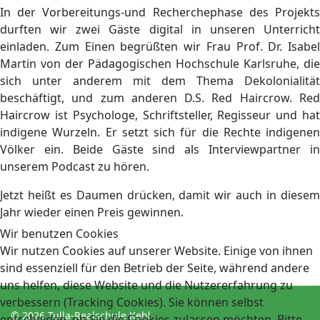
In der Vorbereitungs-und Recherchephase des Projekts
durften wir zwei Gäste digital in unseren Unterricht
einladen. Zum Einen begrüßten wir Frau Prof. Dr. Isabel
Martin von der Pädagogischen Hochschule Karlsruhe, die
sich unter anderem mit dem Thema Dekolonialität
beschäftigt, und zum anderen D.S. Red Haircrow. Red
Haircrow ist Psychologe, Schriftsteller, Regisseur und hat
indigene Wurzeln. Er setzt sich für die Rechte indigenen
Völker ein. Beide Gäste sind als Interviewpartner in
unserem Podcast zu hören.
Jetzt heißt es Daumen drücken, damit wir auch in diesem
Jahr wieder einen Preis gewinnen.
Wir benutzen Cookies
Wir nutzen Cookies auf unserer Website. Einige von ihnen
sind essenziell für den Betrieb der Seite, während andere
uns helfen, diese Website und die Nutzererfahrung zu
verbessern (Tracking Cookies). Sie können selbst
© 2026 Tulla-Realschule Kehl
entscheiden, ob Sie die Cookies zulassen möchten. Bitte