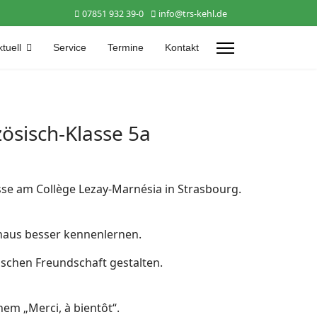
07851 932 39-0
info@trs-kehl.de
tuell
Service
Termine
Kontakt
ösisch-Klasse 5a
sse am Collège Lezay-Marnésia in Strasbourg.
inaus besser kennenlernen.
ischen Freundschaft gestalten.
em „Merci, à bientôt“.