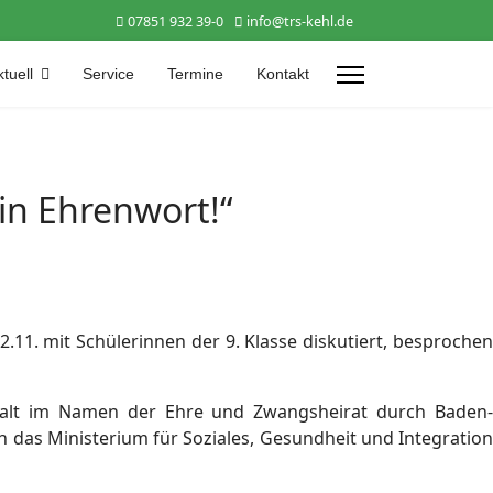
07851 932 39-0
info@trs-kehl.de
tuell
Service
Termine
Kontakt
in Ehrenwort!“
.11. mit Schülerinnen der 9. Klasse diskutiert, besprochen
walt im Namen der Ehre und Zwangsheirat durch Baden-
h das Ministerium für Soziales, Gesundheit und Integration