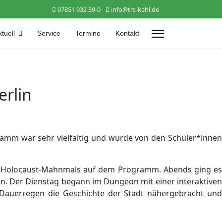
07851 932 39-0
info@trs-kehl.de
tuell
Service
Termine
Kontakt
erlin
gramm war sehr vielfältig und wurde von den Schüler*innen
es Holocaust-Mahnmals auf dem Programm. Abends ging es
en. Der Dienstag begann im Dungeon mit einer interaktiven
 Dauerregen die Geschichte der Stadt nähergebracht und