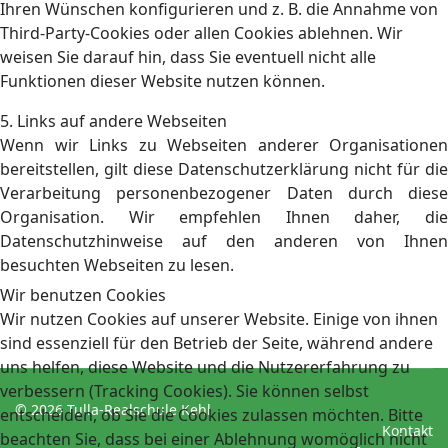
Ihren Wünschen konfigurieren und z. B. die Annahme von
Third-Party-Cookies oder allen Cookies ablehnen. Wir
weisen Sie darauf hin, dass Sie eventuell nicht alle
Funktionen dieser Website nutzen können.
5. Links auf andere Webseiten
Wenn wir Links zu Webseiten anderer Organisationen
bereitstellen, gilt diese Datenschutzerklärung nicht für die
Verarbeitung personenbezogener Daten durch diese
Organisation. Wir empfehlen Ihnen daher, die
Datenschutzhinweise auf den anderen von Ihnen
besuchten Webseiten zu lesen.
Wir benutzen Cookies
Wir nutzen Cookies auf unserer Website. Einige von ihnen
sind essenziell für den Betrieb der Seite, während andere
uns helfen, diese Website und die Nutzererfahrung zu
verbessern (Tracking Cookies). Sie können selbst
© 2026 Tulla-Realschule Kehl
entscheiden, ob Sie die Cookies zulassen möchten. Bitte
Kontakt
beachten Sie, dass bei einer Ablehnung womöglich nicht