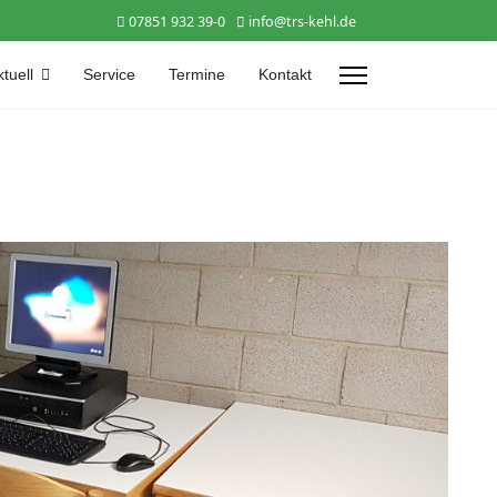
07851 932 39-0
info@trs-kehl.de
tuell
Service
Termine
Kontakt