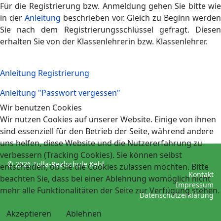
Für die Registrierung bzw. Anmeldung gehen Sie bitte wie
in der
Anleitung
beschrieben vor. Gleich zu Beginn werden
Sie nach dem Registrierungsschlüssel gefragt. Diesen
erhalten Sie von der Klassenlehrerin bzw. Klassenlehrer.
Anleitung Registrierung
Anleitung "Passwort vergessen"
Wir benutzen Cookies
Wir nutzen Cookies auf unserer Website. Einige von ihnen
sind essenziell für den Betrieb der Seite, während andere
uns helfen, diese Website und die Nutzererfahrung zu
verbessern (Tracking Cookies). Sie können selbst
© 2026 Tulla-Realschule Kehl
entscheiden, ob Sie die Cookies zulassen möchten. Bitte
Kontakt
beachten Sie, dass bei einer Ablehnung womöglich nicht
Impressum
mehr alle Funktionalitäten der Seite zur Verfügung stehen.
Datenschutzerklärung
Akzeptieren
Ablehnen